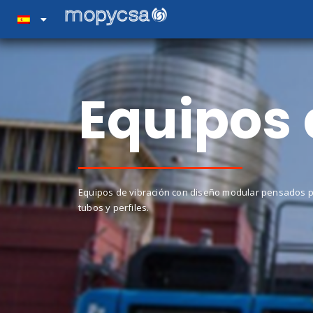
Equipos 
Equipos de vibración con diseño modular pensados par
tubos y perfiles.