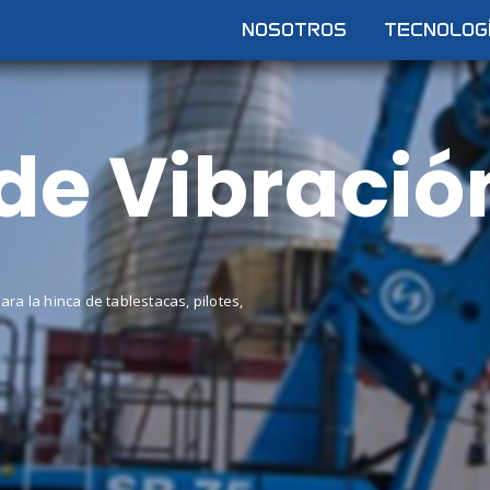
NOSOTROS
TECNOLOG
de Vibració
a la hinca de tablestacas, pilotes,