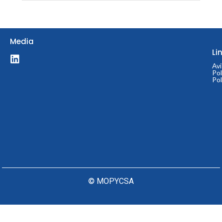
© 2024 MOPYCSA
Media
Li
Avi
Pol
Pol
© MOPYCSA